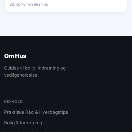
29. apr
·
8 min læsning
Om Hus
Guides til bolig, indretning og
vedligeholdelse
INDHOLD
Praktiske Råd & Hverdagstips
Bolig & Indretning