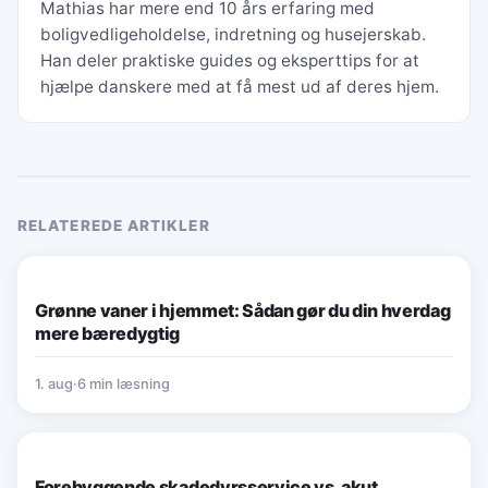
Mathias har mere end 10 års erfaring med
boligvedligeholdelse, indretning og husejerskab.
Han deler praktiske guides og eksperttips for at
hjælpe danskere med at få mest ud af deres hjem.
RELATEREDE ARTIKLER
HJEMMELIV & BÆREDYGTIGE VANER
Grønne vaner i hjemmet: Sådan gør du din hverdag
mere bæredygtig
1. aug
·
6 min læsning
HJEMMELIV & BÆREDYGTIGE VANER
Forebyggende skadedyrsservice vs. akut