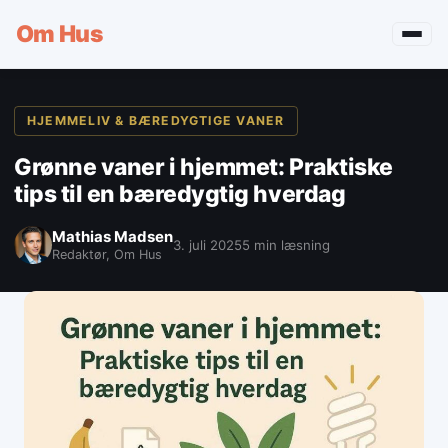
Om
Hus
HJEMMELIV & BÆREDYGTIGE VANER
Grønne vaner i hjemmet: Praktiske
tips til en bæredygtig hverdag
Mathias Madsen
3. juli 2025
5 min læsning
Redaktør, Om Hus