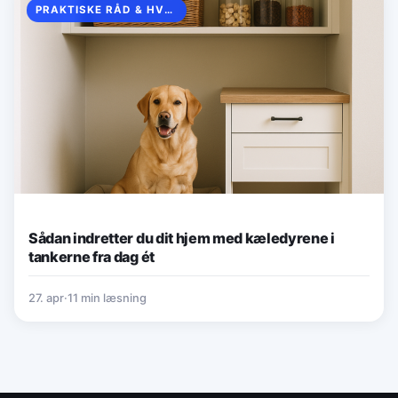
PRAKTISKE RÅD & HVERDAGSTIPS
Sådan indretter du dit hjem med kæledyrene i
tankerne fra dag ét
27. apr
·
11 min læsning