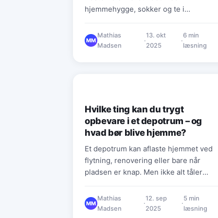
hjemmehygge, sokker og te i
sofaen.Men tiderne har ændret sig – o
i dag er…
Mathias
13. okt
6 min
·
·
MM
Madsen
2025
læsning
PRAKTISKE RÅD & HVERDAGSTIPS
Hvilke ting kan du trygt
opbevare i et depotrum – og
hvad bør blive hjemme?
Et depotrum kan aflaste hjemmet ved
flytning, renovering eller bare når
pladsen er knap. Men ikke alt tåler
opbevaring – og visse ting er…
Mathias
12. sep
5 min
·
·
MM
Madsen
2025
læsning