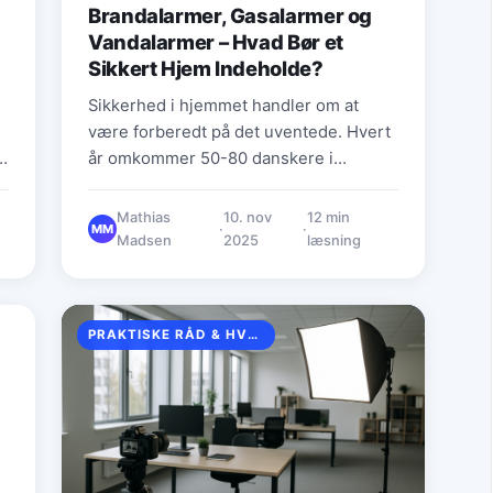
Brandalarmer, Gasalarmer og
Vandalarmer – Hvad Bør et
Sikkert Hjem Indeholde?
Sikkerhed i hjemmet handler om at
være forberedt på det uventede. Hvert
d,
år omkommer 50-80 danskere i
forbindelse med brand, og mange flere
oplever…
Mathias
10. nov
12 min
·
·
MM
Madsen
2025
læsning
PRAKTISKE RÅD & HVERDAGSTIPS