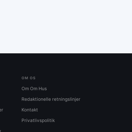
OM OS
Om Om Hus
Redaktionelle retningslinjer
er
Kontakt
Privatlivspolitik
v