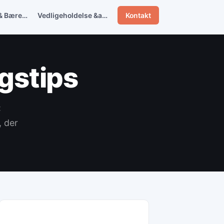
& Bære…
Vedligeholdelse &amp…
Kontakt
gstips
:
, der