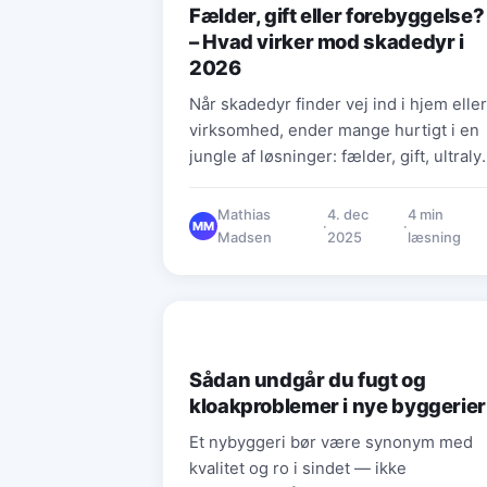
Fælder, gift eller forebyggelse?
– Hvad virker mod skadedyr i
2026
Når skadedyr finder vej ind i hjem eller
virksomhed, ender mange hurtigt i en
jungle af løsninger: fælder, gift, ultraly
røg, lokkemidler, rengøringstiltag og…
Mathias
4. dec
4 min
·
·
MM
Madsen
2025
læsning
BOLIG & INDRETNING
Sådan undgår du fugt og
kloakproblemer i nye byggerier
Et nybyggeri bør være synonym med
kvalitet og ro i sindet — ikke