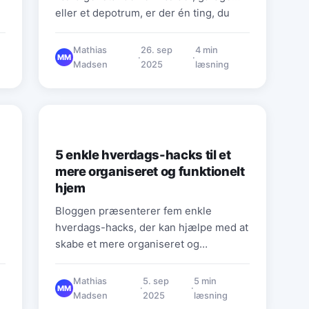
eller et depotrum, er der én ting, du
g
skal…
Mathias
26. sep
4 min
·
·
MM
Madsen
2025
læsning
PRAKTISKE RÅD & HVERDAGSTIPS
5 enkle hverdags-hacks til et
mere organiseret og funktionelt
hjem
Bloggen præsenterer fem enkle
hverdags-hacks, der kan hjælpe med at
skabe et mere organiseret og
funktionelt hjem. Forfatteren påpeger,
at et rodet hjem kan føre til kaos, men
Mathias
5. sep
5 min
·
·
MM
at små ændringer kan gøre en stor
Madsen
2025
læsning