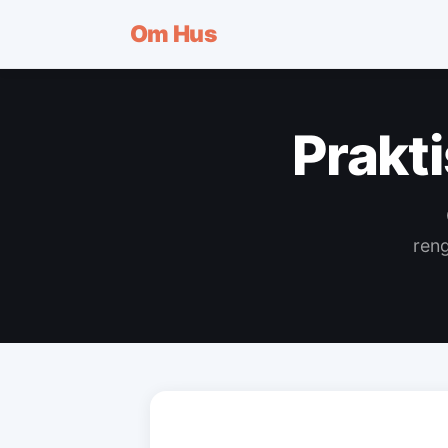
Om
Hus
Prakt
reng
PRAKTISKE RÅD & HVERDAGSTIPS