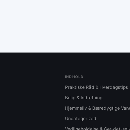
rod og misforståelser. 3. **Effektiv
rengøring**: Fokusér på de fem mest
synlige flader for hurtigt at få et rent
hjem. 4. **Organisering af køkkenet**:
en
Arranger køkkenredskaber efter
arbejdsgange for at gøre madlavning
mere effektiv. 5.
**Søndagsvedligeholdelse**: Brug tid
på små vedligeholdelsesopgaver for at
forhindre større problemer. 6. **1-ind 1-
ud-reglen**: For hver ny ting, der
INDHOLD
købes, skal en gammel ting fjernes for
at reducere rod. 7. **Visuel ugeplan**:
Praktiske Råd & Hverdagstips
Skab overblik over familiens aktiviteter
Bolig & Indretning
med en farvekodet ugeplan.
Afslutningsvis opfordrer artiklen til, at
Hjemmeliv & Bæredygtige Van
r
små justeringer kan skabe store
Uncategorized
forbedringer i hverdagen, fokusere på
flow og energi i hjemmet.
Vedligeholdelse & Gør-det-sel