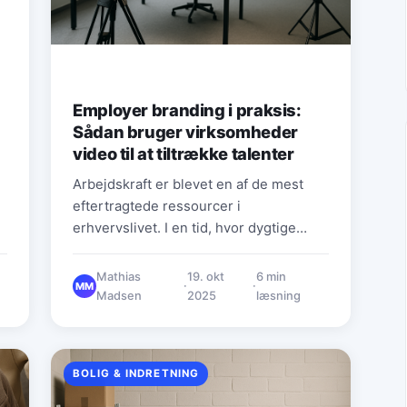
Employer branding i praksis:
Sådan bruger virksomheder
video til at tiltrække talenter
Arbejdskraft er blevet en af de mest
eftertragtede ressourcer i
erhvervslivet. I en tid, hvor dygtige
medarbejdere kan vælge og vrage
mellem jobtilbud, er…
Mathias
19. okt
6 min
·
·
MM
Madsen
2025
læsning
BOLIG & INDRETNING