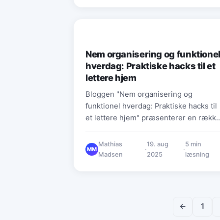
PRAKTISKE RÅD & HVERDAGSTIPS
Nem organisering og funktione
hverdag: Praktiske hacks til et
lettere hjem
Bloggen "Nem organisering og
funktionel hverdag: Praktiske hacks til
et lettere hjem" præsenterer en rækk
enkle og omkostningseffektive metod
til at organisere hjemmet og skabe en
Mathias
19. aug
5 min
·
·
MM
mere funktionel hverdag. Artikelens
Madsen
2025
læsning
hovedpunkter inkluderer: 1.
**Organisering af små rum**: Inddel
rum i zoner og brug skjult opbevaring
som senge med skuffer og
←
1
multifunktionelle møbler for at