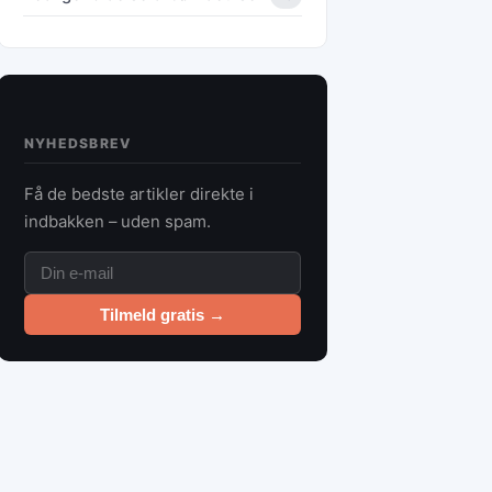
NYHEDSBREV
Få de bedste artikler direkte i
indbakken – uden spam.
Tilmeld gratis →