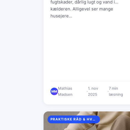
fugtskader, dårlig lugt og vand i
kælderen. Alligevel ser mange
husejere…
Mathias
1. nov
7 min
·
·
MM
Madsen
2025
læsning
PRAKTISKE RÅD & HVERDAGSTIPS